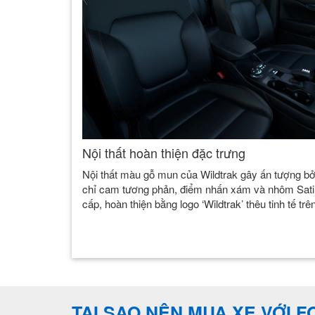
Nội thất hoàn thiện đặc trưng
Nội thất màu gỗ mun của Wildtrak gây ấn tượng b
chỉ cam tương phản, điểm nhấn xám và nhôm Sati
cấp, hoàn thiện bằng logo ‘Wildtrak’ thêu tinh tế trê
TẠI SAO NÊN MUA XE VỚI 