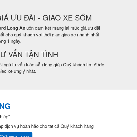
IÁ ƯU ĐÃI - GIAO XE SỚM
ord Long An
luôn cam kết mang lại mức giá ưu đãi
ất cho quý khách với thời gian giao xe nhanh nhất
ong 1 ngày.
Ư VẤN TẬN TÌNH
i ngũ tư vấn luôn sẵn lòng giúp Quý khách tìm được
iếc xe ưng ý nhất.
ẮNG
hiệp"
cấp dịch vụ hoàn hảo cho tất cả Quý khách hàng
79@gmail.com