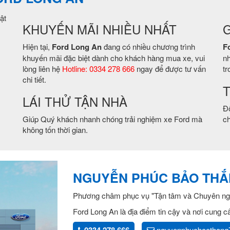
ật
KHUYẾN MÃI NHIỀU NHẤT
G
Hiện tại,
Ford Long An
đang có nhiều chương trình
F
khuyến mãi đặc biệt dành cho khách hàng mua xe, vui
nh
lòng liên hệ
Hotline: 0334 278 666
ngay để được tư vấn
tr
chi tiết.
T
LÁI THỬ TẬN NHÀ
Độ
Giúp Quý khách nhanh chóng trải nghiệm xe Ford mà
ch
không tốn thời gian.
NGUYỄN PHÚC BẢO TH
Phương châm phục vụ "Tận tâm và Chuyên ng
Ford Long An là địa điểm tin cậy và nơi cung 
nguyenphucbaothang