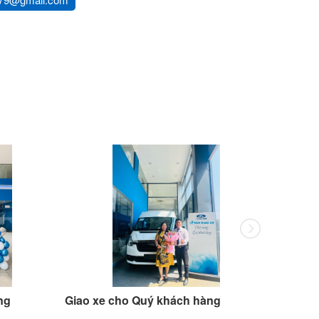
ng
Giao xe cho Quý khách hàng
Giao xe