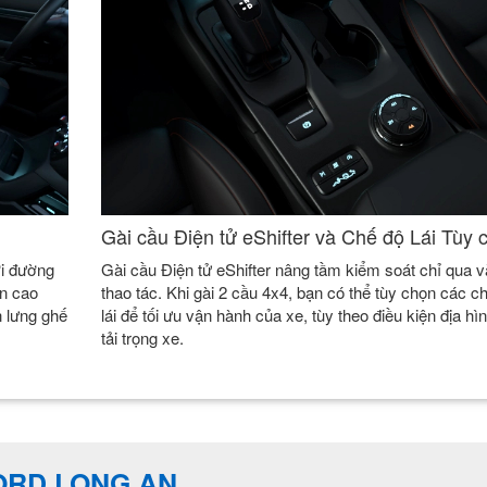
Gài cầu Điện tử eShifter và Chế độ Lái Tùy 
ởi đường
Gài cầu Điện tử eShifter nâng tầm kiểm soát chỉ qua v
n cao
thao tác. Khi gài 2 cầu 4x4, bạn có thể tùy chọn các c
n lưng ghế
lái để tối ưu vận hành của xe, tùy theo điều kiện địa hì
tải trọng xe.
FORD LONG AN