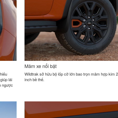
Mâm xe nổi bật
hiếu
Wildtrak sở hữu bộ lốp cỡ lớn bao trọn mâm hợp kim 
giúp lái
inch bề thế.
n ngược