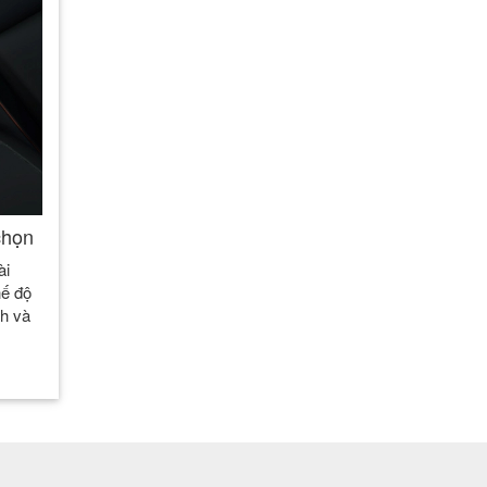
chọn
ài
hế độ
nh và