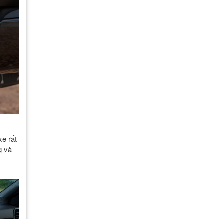
xe rất
g và