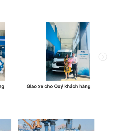
ng
Giao xe cho Quý khách hàng
Giao xe