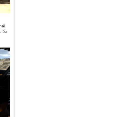
mái
 tốc