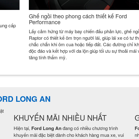
Ghế ngồi theo phong cách thiết kế Ford
Performance
cung cấp
Lấy cảm hứng từ máy bay chiến đấu phản lực, ghế ngồ
Raptor có thiết kế ôm trọn người lái, giúp lái xe có tư t
chắc chắn khi ôm cua hoặc tiếp đất. Các đường chỉ k
độc đáo và kết hợp với da lộn giúp tối ưu sự thoải mái 
tăng tính thẩm mỹ.
FORD LONG AN
ật
KHUYẾN MÃI NHIỀU NHẤT
G
Hiện tại,
Ford Long An
đang có nhiều chương trình
F
khuyến mãi đặc biệt dành cho khách hàng mua xe, vui
nh