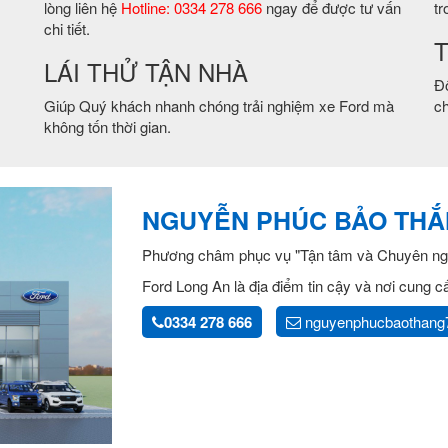
lòng liên hệ
Hotline: 0334 278 666
ngay để được tư vấn
tr
chi tiết.
T
LÁI THỬ TẬN NHÀ
Độ
Giúp Quý khách nhanh chóng trải nghiệm xe Ford mà
ch
không tốn thời gian.
NGUYỄN PHÚC BẢO TH
Phương châm phục vụ "Tận tâm và Chuyên ng
Ford Long An là địa điểm tin cậy và nơi cung 
0334 278 666
nguyenphucbaothang