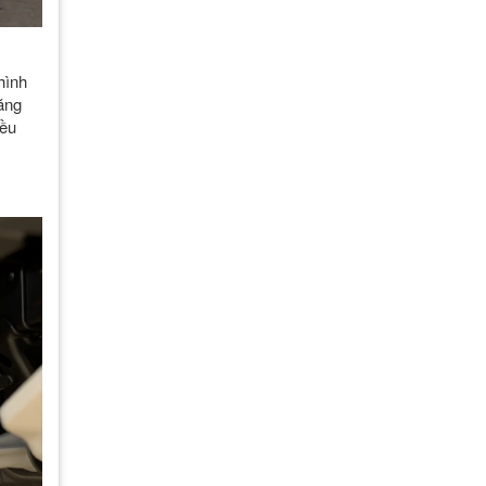
hình
ăng
đều