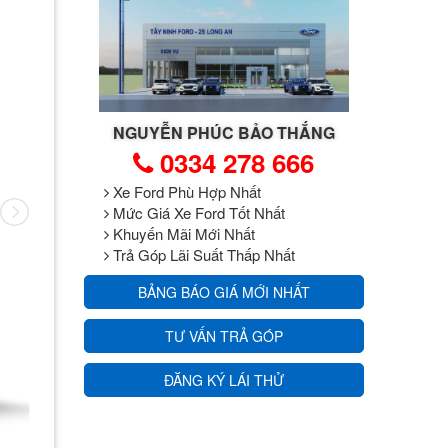
NGUYỄN PHÚC BẢO THẮNG
0334 278 666
Xe Ford Phù Hợp Nhất
Mức Giá Xe Ford Tốt Nhất
Khuyến Mãi Mới Nhất
Trả Góp Lãi Suất Thấp Nhất
BẢNG BÁO GIÁ MỚI NHẤT
TƯ VẤN TRẢ GÓP
ĐĂNG KÝ LÁI THỬ