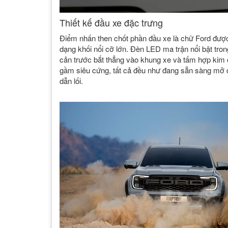
Thiết kế đầu xe đặc trưng
Điểm nhấn then chốt phần đầu xe là chữ Ford được
dạng khối nổi cỡ lớn. Đèn LED ma trận nổi bật tro
cản trước bắt thẳng vào khung xe và tấm hợp kim
gầm siêu cứng, tất cả đều như đang sẵn sàng mở
dẫn lối.