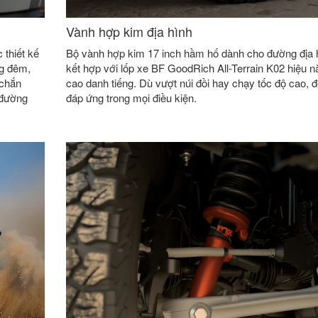
Vành hợp kim địa hình
 thiết kế
Bộ vành hợp kim 17 inch hầm hố dành cho đường địa 
ng đêm,
kết hợp với lốp xe BF GoodRich All-Terrain K02 hiệu n
 chắn
cao danh tiếng. Dù vượt núi đồi hay chạy tốc độ cao, 
 đường
đáp ứng trong mọi điều kiện.