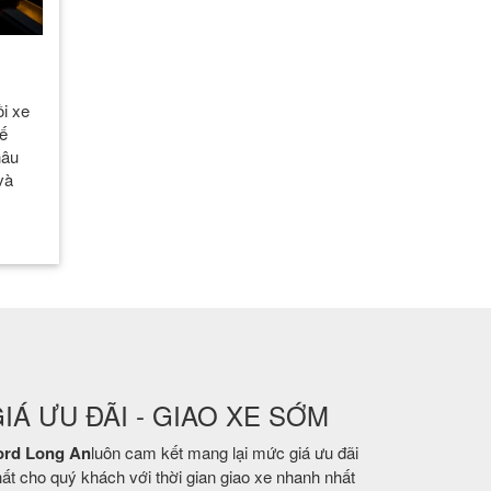
i xe
hế
hâu
và
IÁ ƯU ĐÃI - GIAO XE SỚM
ord Long An
luôn cam kết mang lại mức giá ưu đãi
ất cho quý khách với thời gian giao xe nhanh nhất