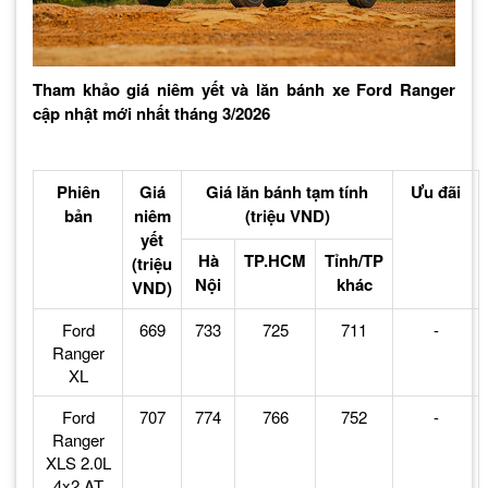
Tham khảo giá niêm yết và lăn bánh xe Ford Ranger
cập nhật mới nhất tháng 3/2026
Phiên
Giá
Giá lăn bánh tạm tính
Ưu đãi
bản
niêm
(triệu VND)
yết
Hà
TP.HCM
Tỉnh/TP
(triệu
Nội
khác
VND)
Ford
669
733
725
711
-
Ranger
XL
Ford
707
774
766
752
-
Ranger
XLS 2.0L
4x2 AT