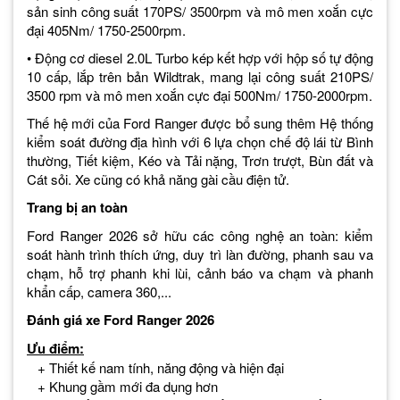
sản sinh công suất 170PS/ 3500rpm và mô men xoắn cực
đại 405Nm/ 1750-2500rpm.
• Động cơ diesel 2.0L Turbo kép kết hợp với hộp số tự động
10 cấp, lắp trên bản Wildtrak, mang lại công suất 210PS/
3500 rpm và mô men xoắn cực đại 500Nm/ 1750-2000rpm.
Thế hệ mới của Ford Ranger được bổ sung thêm Hệ thống
kiểm soát đường địa hình với 6 lựa chọn chế độ lái từ Bình
thường, Tiết kiệm, Kéo và Tải nặng, Trơn trượt, Bùn đất và
Cát sỏi. Xe cũng có khả năng gài cầu điện tử.
Trang bị an toàn
Ford Ranger 2026 sở hữu các công nghệ an toàn: kiểm
soát hành trình thích ứng, duy trì làn đường, phanh sau va
chạm, hỗ trợ phanh khi lùi, cảnh báo va chạm và phanh
khẩn cấp, camera 360,...
Đánh giá xe Ford Ranger 2026
Ưu điểm:
+ Thiết kế nam tính, năng động và hiện đại
+ Khung gầm mới đa dụng hơn