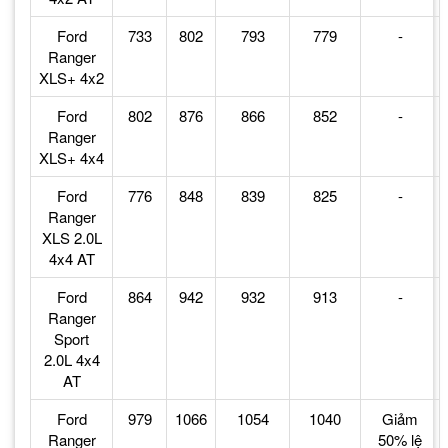
Ford
733
802
793
779
-
Ranger
XLS+ 4x2
Ford
802
876
866
852
-
Ranger
XLS+ 4x4
Ford
776
848
839
825
-
Ranger
XLS 2.0L
4x4 AT
Ford
864
942
932
913
-
Ranger
Sport
2.0L 4x4
AT
Ford
979
1066
1054
1040
Giảm
Ranger
50% lệ