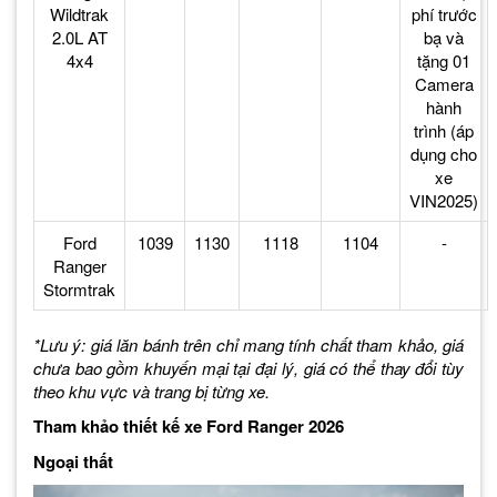
Wildtrak
phí trước
2.0L AT
bạ và
4x4
tặng 01
Camera
hành
trình (áp
dụng cho
xe
VIN2025)
Ford
1039
1130
1118
1104
-
Ranger
Stormtrak
*Lưu ý: giá lăn bánh trên chỉ mang tính chất tham khảo, giá
chưa bao gồm khuyến mại tại đại lý, giá có thể thay đổi tùy
theo khu vực và trang bị từng xe.
Tham khảo thiết kế xe Ford Ranger 2026
Ngoại thất