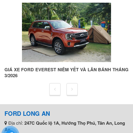
ỆN
GIÁ XE FORD EVEREST NIÊM YẾT VÀ LĂN BÁNH THÁNG
G
3/2026
5
FORD LONG AN
Địa chỉ:
247C Quốc lộ 1A, Hướng Thọ Phú, Tân An, Long
An