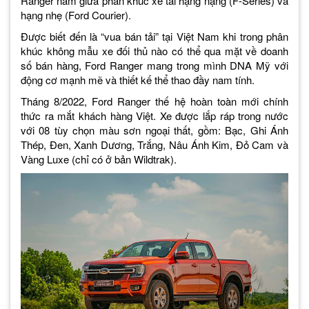
Ranger nằm giữa phân khúc xe tải hạng nặng (F-Series) và
hạng nhẹ (Ford Courier).
Được biết đến là “vua bán tải” tại Việt Nam khi trong phân
khúc không mẫu xe đối thủ nào có thể qua mặt về doanh
số bán hàng, Ford Ranger mang trong mình DNA Mỹ với
động cơ mạnh mẽ và thiết kế thể thao đầy nam tính.
Tháng 8/2022, Ford Ranger thế hệ hoàn toàn mới chính
thức ra mắt khách hàng Việt. Xe được lắp ráp trong nước
với 08 tùy chọn màu sơn ngoại thất, gồm: Bạc, Ghi Ánh
Thép, Đen, Xanh Dương, Trắng, Nâu Ánh Kim, Đỏ Cam và
Vàng Luxe (chỉ có ở bản Wildtrak).