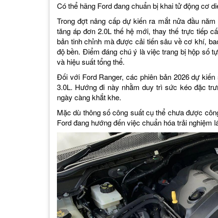
Có thể hãng Ford đang chuẩn bị khai tử động cơ di
Trong đợt nâng cấp dự kiến ra mắt nửa đầu năm 
tăng áp đơn 2.0L thế hệ mới, thay thế trực tiếp cấ
bản tinh chỉnh mà được cải tiến sâu về cơ khí, 
độ bền. Điểm đáng chú ý là việc trang bị hộp số t
và hiệu suất tổng thể.
Đối với Ford Ranger, các phiên bản 2026 dự kiến
3.0L. Hướng đi này nhằm duy trì sức kéo đặc trưn
ngày càng khắt khe.
Mặc dù thông số công suất cụ thể chưa được công 
Ford đang hướng đến việc chuẩn hóa trải nghiệm lá