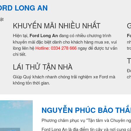
FORD LONG AN
ật
KHUYẾN MÃI NHIỀU NHẤT
G
Hiện tại,
Ford Long An
đang có nhiều chương trình
F
khuyến mãi đặc biệt dành cho khách hàng mua xe, vui
nh
lòng liên hệ
Hotline: 0334 278 666
ngay để được tư vấn
tr
chi tiết.
T
LÁI THỬ TẬN NHÀ
Độ
Giúp Quý khách nhanh chóng trải nghiệm xe Ford mà
ch
không tốn thời gian.
NGUYỄN PHÚC BẢO TH
Phương châm phục vụ "Tận tâm và Chuyên ng
Ford Long An là địa điểm tin cậy và nơi cung 