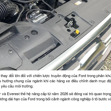
 thay đổi lớn đối với chiến lược truyền động của Ford trong phân kh
u hướng chung của ngành khi các hãng xe điều chỉnh danh mục đ
à yêu cầu môi trường.
r và Everest thế hệ nâng cấp từ năm 2026 sẽ đóng vai trò quan trọng
hướng dài hạn của Ford trong bối cảnh ngành công nghiệp ô tô bước và