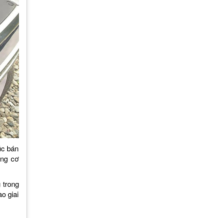
úc bán
ộng cơ
 trong
o giai