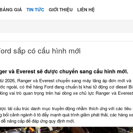
BẢNG GIÁ
TIN TỨC
GIỚI THIỆU
LIÊN HỆ
Ford sắp có cấu hình mới
ger và Everest sẽ được chuyển sang cấu hình mới.
L từ 2026, Ranger và Everest chuyển sang máy tăng áp đơn mới và
ước ngoài, có thể hãng Ford đang chuẩn bị khai tử động cơ diesel Bi
óng vai trò quan trọng trên hai dòng xe chủ lực Ranger và Everest
ược tái cấu trúc danh mục truyền động nhằm thích ứng với các tiêu
ng bối cảnh ngành ô tô đẩy mạnh quá trình giảm phát thải, các hãng x
 dễ nâng cấp để đáp ứng quy định mới.