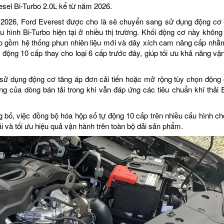
esel Bi-Turbo 2.0L kể từ năm 2026.
2026, Ford Everest được cho là sẽ chuyển sang sử dụng động cơ 
u hình Bi-Turbo hiện tại ở nhiều thị trường. Khối động cơ này không 
bao gồm hệ thống phun nhiên liệu mới và dây xích cam nâng cấp nhằ
ự động 10 cấp thay cho loại 6 cấp trước đây, giúp tối ưu khả năng vậ
 sử dụng động cơ tăng áp đơn cải tiến hoặc mở rộng tùy chọn động
g của dòng bán tải trong khi vẫn đáp ứng các tiêu chuẩn khí thải 
bố, việc đồng bộ hóa hộp số tự động 10 cấp trên nhiều cấu hình ch
i và tối ưu hiệu quả vận hành trên toàn bộ dải sản phẩm.