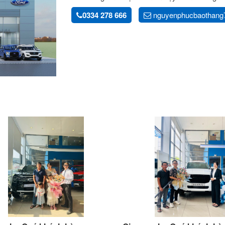
0334 278 666
nguyenphucbaothang