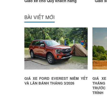
ch hàng
Giao xe cho Quý khách hàng
Gia
BÀI VIẾT MỚI
RIỆU ĐỒNG
GIÁ XE FORD EVEREST NIÊM YẾT
GIÁ X
VIỆT NAM
VÀ LĂN BÁNH THÁNG 3/2026
THÁNG
TRƯỚC
TRÌNH