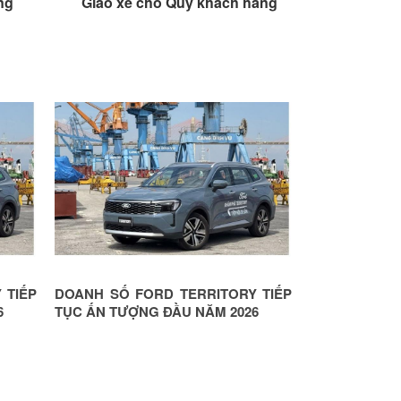
 hàng
Giao xe cho Quý khách hàng
Giao
 TIẾP
DOANH SỐ FORD TERRITORY TIẾP
FORD TERRI
6
TỤC ẤN TƯỢNG ĐẦU NĂM 2026
SÁCH GIẢM G
ĐẠI LÝ