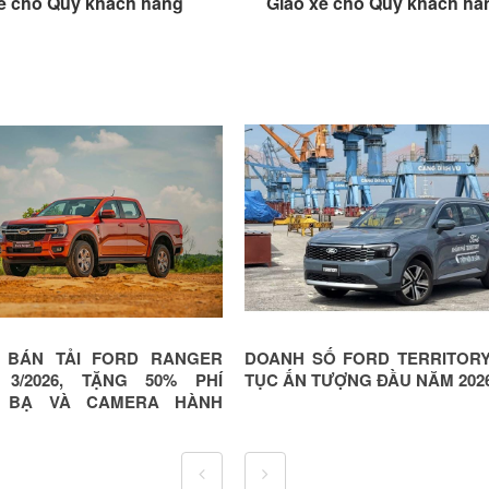
o xe cho Quý khách hàng
Giao xe cho Quý khách
E BÁN TẢI FORD RANGER
DOANH SỐ FORD TERRITORY
 3/2026, TẶNG 50% PHÍ
TỤC ẤN TƯỢNG ĐẦU NĂM 202
 BẠ VÀ CAMERA HÀNH