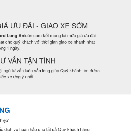
IÁ ƯU ĐÃI - GIAO XE SỚM
ord Long An
luôn cam kết mang lại mức giá ưu đãi
ất cho quý khách với thời gian giao xe nhanh nhất
ong 1 ngày.
Ư VẤN TẬN TÌNH
i ngũ tư vấn luôn sẵn lòng giúp Quý khách tìm được
iếc xe ưng ý nhất.
ẮNG
hiệp"
cấp dịch vụ hoàn hảo cho tất cả Quý khách hàng