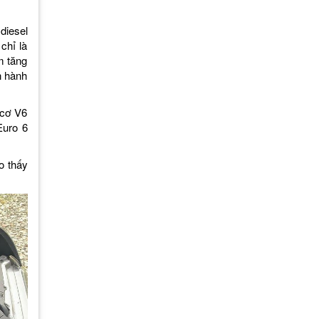
diesel
chỉ là
m tăng
n hành
 cơ V6
Euro 6
o thấy