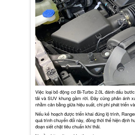
Việc loại bỏ động cơ Bi-Turbo 2.0L đánh dấu bước
tải và SUV khung gầm rời. Đây cũng phản ánh x
nhằm cân bằng giữa hiệu suất, chi phí phát triển v
Nếu kế hoạch được triển khai đúng lộ trình, Range
quá trình chuyển đổi này, đồng thời thể hiện định 
đoạn siết chặt tiêu chuẩn khí thải.