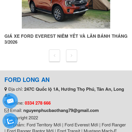
ỆN
GIÁ XE FORD EVEREST NIÊM YẾT VÀ LĂN BÁNH THÁNG
G
3/2026
5
FORD LONG AN
Địa chỉ:
247C Quốc lộ 1A, Hướng Thọ Phú, Tân An, Long
An
Hotline:
0334 278 666
Email:
nguyenphucbaothang79@gmail.com
© Copyright 2022
Sản phẩm:
Ford Territory Mới
|
Ford Everest Mới
|
Ford Ranger
|
Ford Ranger Raptor Mới
|
Ford Transit
|
Mustang Mach-E