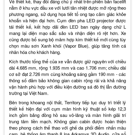
Về thiết kế, thay đổi đáng chú ý nhất trên phiên bản facelift
nằm ở khu vực đầu xe với lưới tản nhiệt được mở rộng theo
phương ngang, sử dụng họa tiết tổ ong tạo cảm giác khỏe
khoắn và hiện đại hơn. Cụm đèn pha LED projector được
tái thiết kế, kết hợp dải đèn LED ban ngày dạng chữ L
mang lại diện mạo sắc sảo và nhận diện rõ rệt hơn. Xe
cũng được bổ sung bộ mâm hợp kim thiết kế mới cùng tùy
chọn màu sơn Xanh khói (Vapor Blue), giúp tăng tính cá
nhân hóa cho khách hàng.
Kích thước tổng thể của xe vẫn được giữ nguyên với chiều
dài 4.685 mm, rộng 1.935 mm và cao 1.706 mm; chiều dài
cơ sở đạt 2.726 mm cùng khoảng sáng gầm 190 mm - các
thông số đảm bảo không gian cabin rộng rãi và khả năng
vận hành phù hợp với điều kiện đường sá đô thị lẫn đường
trường tại Việt Nam.
Bên trong khoang nội thất, Territory tiếp tục duy trì triết lý
thiết kế hiện đại với cụm màn hình kỹ thuật số kép 12,3
inch gồm bảng đồng hồ sau vô-lăng và màn hình giải trí
trung tâm liền mạch. Không gian cabin được hoàn thiện
theo phong cách thể thao với ghế da phối điểm nhấn màu
cam, hệ thống âm thanh 8 loa Arkamys 3D Audio, cửa sổ