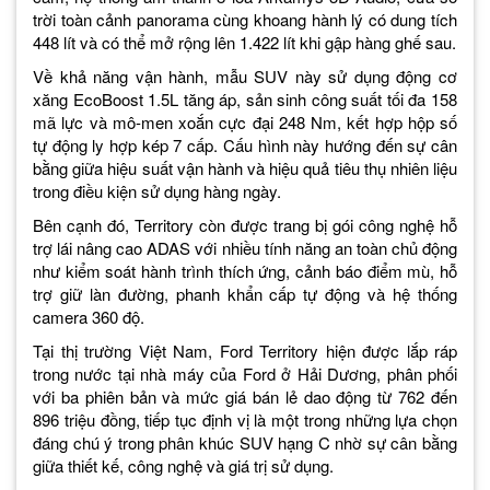
trời toàn cảnh panorama cùng khoang hành lý có dung tích
448 lít và có thể mở rộng lên 1.422 lít khi gập hàng ghế sau.
Về khả năng vận hành, mẫu SUV này sử dụng động cơ
xăng EcoBoost 1.5L tăng áp, sản sinh công suất tối đa 158
mã lực và mô-men xoắn cực đại 248 Nm, kết hợp hộp số
tự động ly hợp kép 7 cấp. Cấu hình này hướng đến sự cân
bằng giữa hiệu suất vận hành và hiệu quả tiêu thụ nhiên liệu
trong điều kiện sử dụng hàng ngày.
Bên cạnh đó, Territory còn được trang bị gói công nghệ hỗ
trợ lái nâng cao ADAS với nhiều tính năng an toàn chủ động
như kiểm soát hành trình thích ứng, cảnh báo điểm mù, hỗ
trợ giữ làn đường, phanh khẩn cấp tự động và hệ thống
camera 360 độ.
Tại thị trường Việt Nam, Ford Territory hiện được lắp ráp
trong nước tại nhà máy của Ford ở Hải Dương, phân phối
với ba phiên bản và mức giá bán lẻ dao động từ 762 đến
896 triệu đồng, tiếp tục định vị là một trong những lựa chọn
đáng chú ý trong phân khúc SUV hạng C nhờ sự cân bằng
giữa thiết kế, công nghệ và giá trị sử dụng.