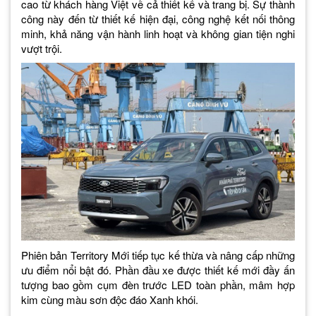
cao từ khách hàng Việt về cả thiết kế và trang bị. Sự thành
công này đến từ thiết kế hiện đại, công nghệ kết nối thông
minh, khả năng vận hành linh hoạt và không gian tiện nghi
vượt trội.
Phiên bản Territory Mới tiếp tục kế thừa và nâng cấp những
ưu điểm nổi bật đó. Phần đầu xe được thiết kế mới đầy ấn
tượng bao gồm cụm đèn trước LED toàn phần, mâm hợp
kim cùng màu sơn độc đáo Xanh khói.