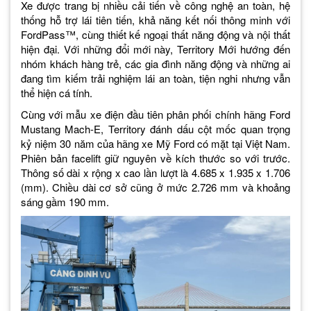
Xe được trang bị nhiều cải tiến về công nghệ an toàn, hệ
thống hỗ trợ lái tiên tiến, khả năng kết nối thông minh với
FordPass™, cùng thiết kế ngoại thất năng động và nội thất
hiện đại. Với những đổi mới này, Territory Mới hướng đến
nhóm khách hàng trẻ, các gia đình năng động và những ai
đang tìm kiếm trải nghiệm lái an toàn, tiện nghi nhưng vẫn
thể hiện cá tính.
Cùng với mẫu xe điện đầu tiên phân phối chính hãng Ford
Mustang Mach-E, Territory đánh dấu cột mốc quan trọng
kỷ niệm 30 năm của hãng xe Mỹ Ford có mặt tại Việt Nam.
Phiên bản facelift giữ nguyên về kích thước so với trước.
Thông số dài x rộng x cao lần lượt là 4.685 x 1.935 x 1.706
(mm). Chiều dài cơ sở cũng ở mức 2.726 mm và khoảng
sáng gầm 190 mm.