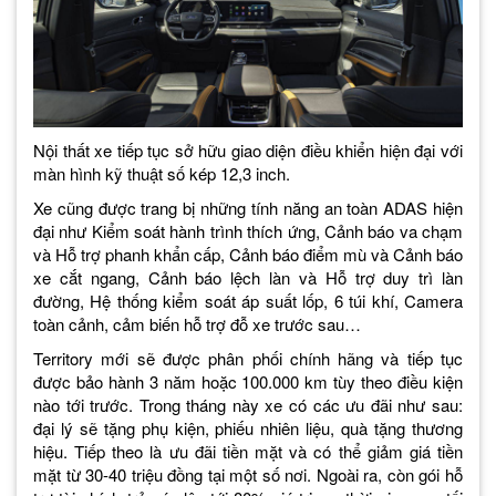
Nội thất xe tiếp tục sở hữu giao diện điều khiển hiện đại với
màn hình kỹ thuật số kép 12,3 inch.
Xe cũng được trang bị những tính năng an toàn ADAS hiện
đại như Kiểm soát hành trình thích ứng, Cảnh báo va chạm
và Hỗ trợ phanh khẩn cấp, Cảnh báo điểm mù và Cảnh báo
xe cắt ngang, Cảnh báo lệch làn và Hỗ trợ duy trì làn
đường, Hệ thống kiểm soát áp suất lốp, 6 túi khí, Camera
toàn cảnh, cảm biến hỗ trợ đỗ xe trước sau…
Territory mới sẽ được phân phối chính hãng và tiếp tục
được bảo hành 3 năm hoặc 100.000 km tùy theo điều kiện
nào tới trước. Trong tháng này xe có các ưu đãi như sau:
đại lý sẽ tặng phụ kiện, phiếu nhiên liệu, quà tặng thương
hiệu. Tiếp theo là ưu đãi tiền mặt và có thể giảm giá tiền
mặt từ 30-40 triệu đồng tại một số nơi. Ngoài ra, còn gói hỗ