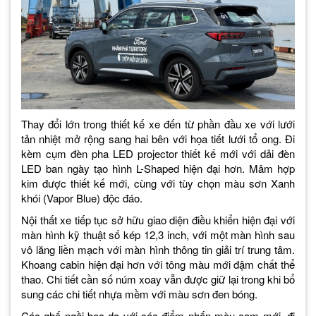
Thay đổi lớn trong thiết kế xe đến từ phần đầu xe với lưới
tản nhiệt mở rộng sang hai bên với họa tiết lưới tổ ong. Đi
kèm cụm đèn pha LED projector thiết kế mới với dải đèn
LED ban ngày tạo hình L-Shaped hiện đại hơn. Mâm hợp
kim được thiết kế mới, cùng với tùy chọn màu sơn Xanh
khói (Vapor Blue) độc đáo.
Nội thất xe tiếp tục sở hữu giao diện điều khiển hiện đại với
màn hình kỹ thuật số kép 12,3 inch, với một màn hình sau
vô lăng liền mạch với màn hình thông tin giải trí trung tâm.
Khoang cabin hiện đại hơn với tông màu mới đậm chất thể
thao. Chi tiết cần số núm xoay vẫn được giữ lại trong khi bổ
sung các chi tiết nhựa mềm với màu sơn đen bóng.
Các ghế ngồi bọc da với các điểm nhấn màu cam mới, đi