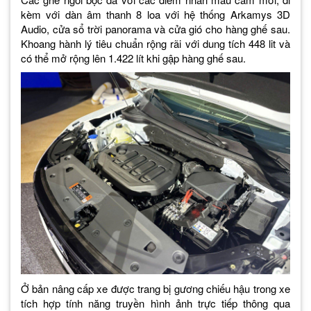
kèm với dàn âm thanh 8 loa với hệ thống Arkamys 3D
Audio, cửa sổ trời panorama và cửa gió cho hàng ghế sau.
Khoang hành lý tiêu chuẩn rộng rãi với dung tích 448 lit và
có thể mở rộng lên 1.422 lít khi gập hàng ghế sau.
Ở bản nâng cấp xe được trang bị gương chiếu hậu trong xe
tích hợp tính năng truyền hình ảnh trực tiếp thông qua