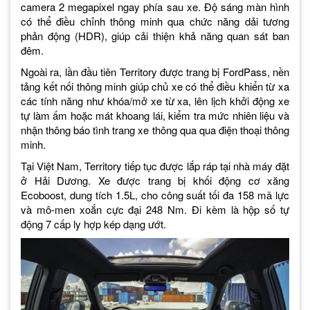
camera 2 megapixel ngay phía sau xe. Độ sáng màn hình
có thể điều chỉnh thông minh qua chức năng dải tương
phản động (HDR), giúp cải thiện khả năng quan sát ban
đêm.
Ngoài ra, lần đầu tiên Territory được trang bị FordPass, nền
tảng kết nối thông minh giúp chủ xe có thể điều khiển từ xa
các tính năng như khóa/mở xe từ xa, lên lịch khởi động xe
tự làm ấm hoặc mát khoang lái, kiểm tra mức nhiên liệu và
nhận thông báo tình trang xe thông qua qua điện thoại thông
minh.
Tại Việt Nam, Territory tiếp tục được lắp ráp tại nhà máy đặt
ở Hải Dương. Xe được trang bị khối động cơ xăng
Ecoboost, dung tích 1.5L, cho công suất tối đa 158 mã lực
và mô-men xoắn cực đại 248 Nm. Đi kèm là hộp số tự
động 7 cấp ly hợp kép dạng ướt.