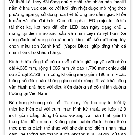
Về thiết kế, thay đổi đáng chú ý nhất trên phiên bản facelift
nằm ở khu vực đầu xe với lưới tản nhiệt được mở rộng theo
phương ngang, sử dụng họa tiết tổ ong tạo cảm giác khỏe
khoắn và hiện đại hơn. Cụm đèn pha LED projector được
tái thiết kế, kết hợp dải đèn LED ban ngày dạng chữ L
mang lại diện mạo sắc sảo và nhận diện rõ rệt hơn. Xe
cũng được bổ sung bộ mâm hợp kim thiết kế mới cùng tùy
chọn màu sơn Xanh khói (Vapor Blue), giúp tăng tính cá
nhân hóa cho khách hàng.
Kích thước tổng thể của xe vẫn được giữ nguyên với chiều
dài 4.685 mm, rộng 1.935 mm và cao 1.706 mm; chiều dài
cơ sở đạt 2.726 mm cùng khoảng sáng gầm 190 mm - các
thông số đảm bảo không gian cabin rộng rãi và khả năng
vận hành phù hợp với điều kiện đường sá đô thị lẫn đường
trường tại Việt Nam.
Bên trong khoang nội thất, Territory tiếp tục duy trì triết lý
thiết kế hiện đại với cụm màn hình kỹ thuật số kép 12,3
inch gồm bảng đồng hồ sau vô-lăng và màn hình giải trí
trung tâm liền mạch. Không gian cabin được hoàn thiện
theo phong cách thể thao với ghế da phối điểm nhấn màu
cam, hệ thống âm thanh 8 loa Arkamys 3D Audio, cửa sổ