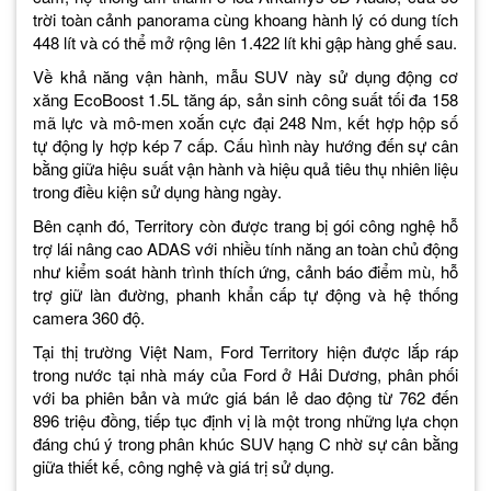
trời toàn cảnh panorama cùng khoang hành lý có dung tích
448 lít và có thể mở rộng lên 1.422 lít khi gập hàng ghế sau.
Về khả năng vận hành, mẫu SUV này sử dụng động cơ
xăng EcoBoost 1.5L tăng áp, sản sinh công suất tối đa 158
mã lực và mô-men xoắn cực đại 248 Nm, kết hợp hộp số
tự động ly hợp kép 7 cấp. Cấu hình này hướng đến sự cân
bằng giữa hiệu suất vận hành và hiệu quả tiêu thụ nhiên liệu
trong điều kiện sử dụng hàng ngày.
Bên cạnh đó, Territory còn được trang bị gói công nghệ hỗ
trợ lái nâng cao ADAS với nhiều tính năng an toàn chủ động
như kiểm soát hành trình thích ứng, cảnh báo điểm mù, hỗ
trợ giữ làn đường, phanh khẩn cấp tự động và hệ thống
camera 360 độ.
Tại thị trường Việt Nam, Ford Territory hiện được lắp ráp
trong nước tại nhà máy của Ford ở Hải Dương, phân phối
với ba phiên bản và mức giá bán lẻ dao động từ 762 đến
896 triệu đồng, tiếp tục định vị là một trong những lựa chọn
đáng chú ý trong phân khúc SUV hạng C nhờ sự cân bằng
giữa thiết kế, công nghệ và giá trị sử dụng.