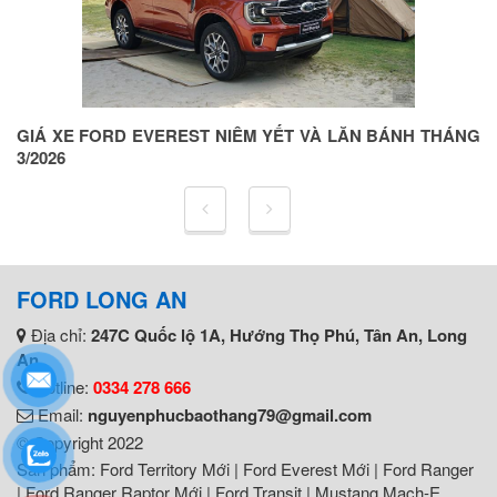
ỆN
GIÁ XE FORD EVEREST NIÊM YẾT VÀ LĂN BÁNH THÁNG
G
3/2026
5
FORD LONG AN
Địa chỉ:
247C Quốc lộ 1A, Hướng Thọ Phú, Tân An, Long
An
Hotline:
0334 278 666
Email:
nguyenphucbaothang79@gmail.com
© Copyright 2022
Sản phẩm:
Ford Territory Mới
|
Ford Everest Mới
|
Ford Ranger
|
Ford Ranger Raptor Mới
|
Ford Transit
|
Mustang Mach-E