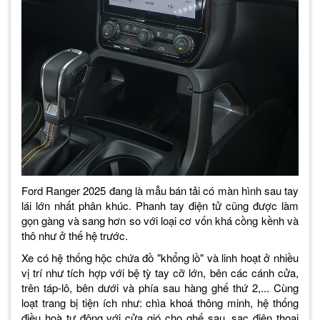
Ford Ranger 2025 đang là mẫu bán tải có màn hình sau tay
lái lớn nhất phân khúc. Phanh tay điện tử cũng được làm
gọn gàng và sang hơn so với loại cơ vốn khá cồng kềnh và
thô như ở thế hệ trước.
Xe có hệ thống hộc chứa đồ "khổng lồ" và linh hoạt ở nhiều
vị trí như tích hợp với bệ tỳ tay cỡ lớn, bên các cánh cửa,
trên táp-lô, bên dưới và phía sau hàng ghế thứ 2,... Cùng
loạt trang bị tiện ích như: chìa khoá thông minh, hệ thống
điều hoà tự động với cửa gió cho ghế sau, sạc điện thoại