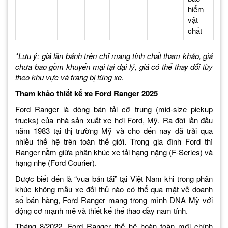
hiểm
vật
chất
*Lưu ý: giá lăn bánh trên chỉ mang tính chất tham khảo, giá
chưa bao gồm khuyến mại tại đại lý, giá có thể thay đổi tùy
theo khu vực và trang bị từng xe.
Tham khảo thiết kế xe Ford Ranger 2025
Ford Ranger là dòng bán tải cỡ trung (mid-size pickup
trucks) của nhà sản xuất xe hơi Ford, Mỹ. Ra đời lần đầu
năm 1983 tại thị trường Mỹ và cho đến nay đã trải qua
nhiều thế hệ trên toàn thế giới. Trong gia đình Ford thì
Ranger nằm giữa phân khúc xe tải hạng nặng (F-Series) và
hạng nhẹ (Ford Courier).
Được biết đến là “vua bán tải” tại Việt Nam khi trong phân
khúc không mẫu xe đối thủ nào có thể qua mặt về doanh
số bán hàng, Ford Ranger mang trong mình DNA Mỹ với
động cơ mạnh mẽ và thiết kế thể thao đầy nam tính.
Tháng 8/2022, Ford Ranger thế hệ hoàn toàn mới chính