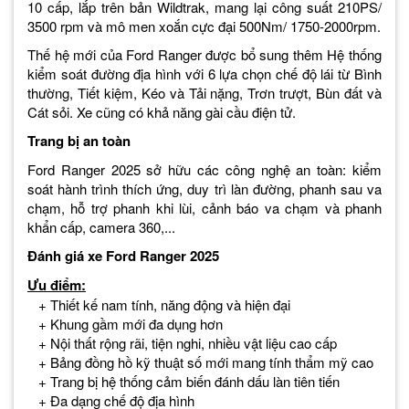
10 cấp, lắp trên bản Wildtrak, mang lại công suất 210PS/
3500 rpm và mô men xoắn cực đại 500Nm/ 1750-2000rpm.
Thế hệ mới của Ford Ranger được bổ sung thêm Hệ thống
kiểm soát đường địa hình với 6 lựa chọn chế độ lái từ Bình
thường, Tiết kiệm, Kéo và Tải nặng, Trơn trượt, Bùn đất và
Cát sỏi. Xe cũng có khả năng gài cầu điện tử.
Trang bị an toàn
Ford Ranger 2025 sở hữu các công nghệ an toàn: kiểm
soát hành trình thích ứng, duy trì làn đường, phanh sau va
chạm, hỗ trợ phanh khi lùi, cảnh báo va chạm và phanh
khẩn cấp, camera 360,...
Đánh giá xe Ford Ranger 2025
Ưu điểm:
+ Thiết kế nam tính, năng động và hiện đại
+ Khung gầm mới đa dụng hơn
+ Nội thất rộng rãi, tiện nghi, nhiều vật liệu cao cấp
+ Bảng đồng hồ kỹ thuật số mới mang tính thẩm mỹ cao
+ Trang bị hệ thống cảm biến đánh dấu làn tiên tiến
+ Đa dạng chế độ địa hình