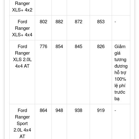
Ranger
XLS+ 4x2
Ford
802
882
872
853
-
Ranger
XLS+ 4x4
Ford
776
854
845
826
Giảm
Ranger
giá
XLS 2.0L
tương
4x4 AT
đương
hỗ trợ
100%
lệ phí
trước
bạ
Ford
864
948
938
919
-
Ranger
Sport
2.0L 4x4
AT