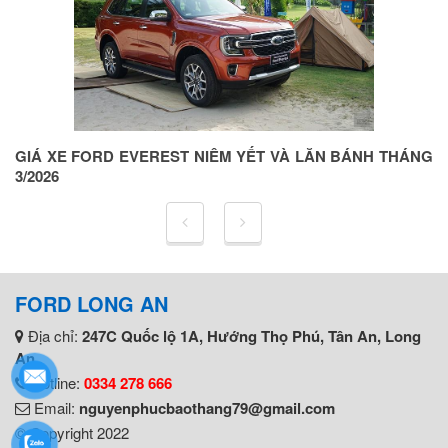
ỆN
GIÁ XE FORD EVEREST NIÊM YẾT VÀ LĂN BÁNH THÁNG
G
3/2026
5
FORD LONG AN
Địa chỉ:
247C Quốc lộ 1A, Hướng Thọ Phú, Tân An, Long
An
Hotline:
0334 278 666
Email:
nguyenphucbaothang79@gmail.com
© Copyright 2022