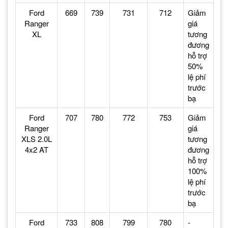
Ford
669
739
731
712
Giảm
Ranger
giá
XL
tương
đương
hỗ trợ
50%
lệ phí
trước
bạ
Ford
707
780
772
753
Giảm
Ranger
giá
XLS 2.0L
tương
4x2 AT
đương
hỗ trợ
100%
lệ phí
trước
bạ
Ford
733
808
799
780
-