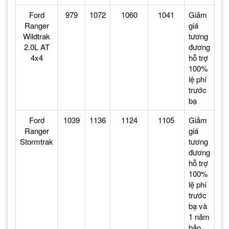
Ford
979
1072
1060
1041
Giảm
Ranger
giá
Wildtrak
tương
2.0L AT
đương
4x4
hỗ trợ
100%
lệ phí
trước
bạ
Ford
1039
1136
1124
1105
Giảm
Ranger
giá
Stormtrak
tương
đương
hỗ trợ
100%
lệ phí
trước
bạ và
1 năm
bảo