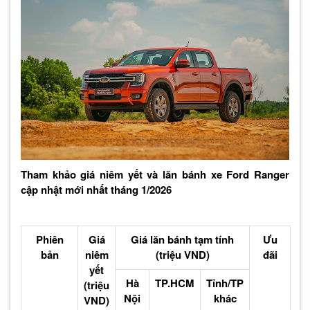
Tham khảo giá niêm yết và lăn bánh xe Ford Ranger
cập nhật mới nhất tháng 1/2026
Phiên
Giá
Giá lăn bánh tạm tính
Ưu
bản
niêm
(triệu VND)
đãi
yết
Hà
TP.HCM
Tỉnh/TP
(triệu
Nội
khác
VND)