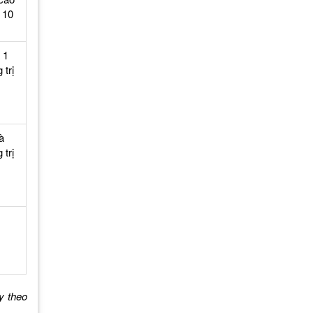
 10
 1
trị
à
trị
y theo