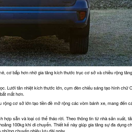
ẽ, cơ bắp hơn nhờ gia tăng kích thước trục cơ sở và chiều rộng tăn
dọc. Lưới tản nhiệt kích thước lớn, cụm đèn chiếu sáng tạo hình chữ 
 bắt mắt hơn.
u rộng cơ sở lớn tạo tiền đề mở rộng các vòm bánh xe, mang đến cá
ch hợp sẵn và loại có thể tháo rời. Theo thông tin từ nhà sản xuất, tả
khoảng 100kg khi di chuyển. Thiết kế này giúp gia tăng sự đa dụng c
 những chuyến phiêu lưu dài ngày.