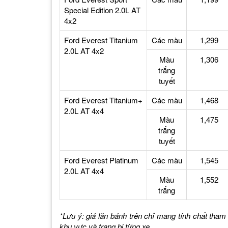
Special Edition 2.0L AT
4x2
Ford Everest Titanium
Các màu
1,299
2.0L AT 4x2
Màu
1,306
trắng
tuyết
Ford Everest Titanium+
Các màu
1,468
2.0L AT 4x4
Màu
1,475
trắng
tuyết
Ford Everest Platinum
Các màu
1,545
2.0L AT 4x4
Màu
1,552
trắng
*Lưu ý: giá lăn bánh trên chỉ mang tính chất tham 
khu vực và trang bị từng xe.