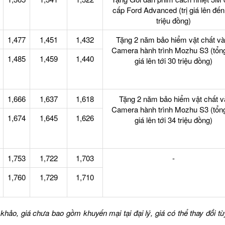
cấp Ford Advanced (trị giá lên đến
triệu đồng)
1,477
1,451
1,432
Tặng 2 năm bảo hiểm vật chất và
Camera hành trình Mozhu S3 (tổng 
1,485
1,459
1,440
giá lên tới 30 triệu đồng)
1,666
1,637
1,618
Tặng 2 năm bảo hiểm vật chất v
Camera hành trình Mozhu S3 (tổng 
1,674
1,645
1,626
giá lên tới 34 triệu đồng)
1,753
1,722
1,703
-
1,760
1,729
1,710
khảo, giá chưa bao gồm khuyến mại tại đại lý, giá có thể thay đổi tù