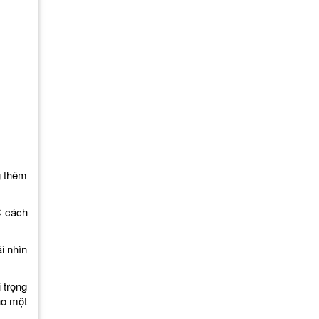
g thêm
C cách
i nhìn
i trọng
ho một