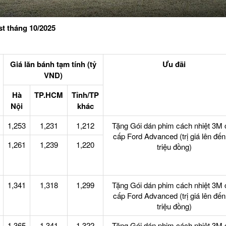
st tháng 10/2025
Giá lăn bánh tạm tính (tỷ
Ưu đãi
VND)
Hà
TP.HCM
Tỉnh/TP
Nội
khác
1,253
1,231
1,212
Tặng Gói dán phim cách nhiệt 3M 
cấp Ford Advanced (trị giá lên đến
1,261
1,239
1,220
triệu đồng)
1,341
1,318
1,299
Tặng Gói dán phim cách nhiệt 3M 
cấp Ford Advanced (trị giá lên đến
triệu đồng)
1,365
1,341
1,322
Tặng Gói dán phim cách nhiệt 3M 