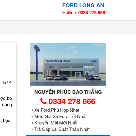
FORD LONG AN
Hotline:
0334 278 666
 thứ 4
NGUYỄN PHÚC BẢO THẮNG
ược bổ
0334 278 666
t cũng
Xe Ford Phù Hợp Nhất
Mức Giá Xe Ford Tốt Nhất
, bạc,
Khuyến Mãi Mới Nhất
Trả Góp Lãi Suất Thấp Nhất