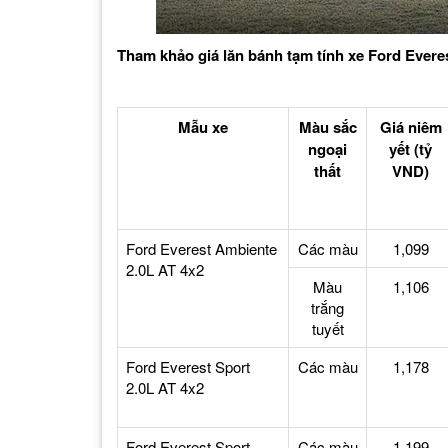
Tham khảo giá lăn bánh tạm tính xe Ford Evere
Mẫu xe
Màu sắc
Giá niêm
ngoại
yết (tỷ
thất
VND)
Ford Everest Ambiente
Các màu
1,099
2.0L AT 4x2
Màu
1,106
trắng
tuyết
Ford Everest Sport
Các màu
1,178
2.0L AT 4x2
Ford Everest Sport
Các màu
1,199