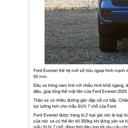
Ford Everest thế hệ mới sở hữu ngoại hình mạnh m
50 mm.
Đầu xe trông nam tính với nhiều hình khối ngang, 
điệu, giúp tổng thể mặt tiền của Ford Everest 2025
Thân xe có nhiều đường gân dập nổi cơ bắp. Chiề
lực lưỡng hơn cho mẫu SUV 7 chỗ của Ford.
Ford Everest được trang bị 2 loại giá nóc là loại tí
của nóc xe có thể lên tới 350kg khi đứng yên và 
mẫu SUV 7 chỗ, đồng thời đáp ứng tốt nhu cầu cho